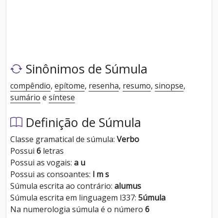
Sinônimos de Súmula
compêndio
,
epítome
,
resenha
,
resumo
,
sinopse
,
sumário
e
síntese
Definição de Súmula
Classe gramatical de súmula:
Verbo
Possui
6
letras
Possui as vogais:
a u
Possui as consoantes:
l m s
Súmula escrita ao contrário:
alumus
Súmula escrita em linguagem l337:
5úmula
Na numerologia súmula é o número
6