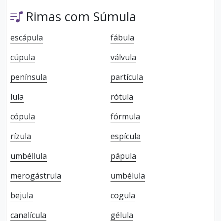
Rimas com Súmula
escápula
fábula
cúpula
válvula
península
partícula
lula
rótula
cópula
fórmula
rízula
espícula
umbéllula
pápula
merogástrula
umbélula
bejula
cogula
canalícula
gélula