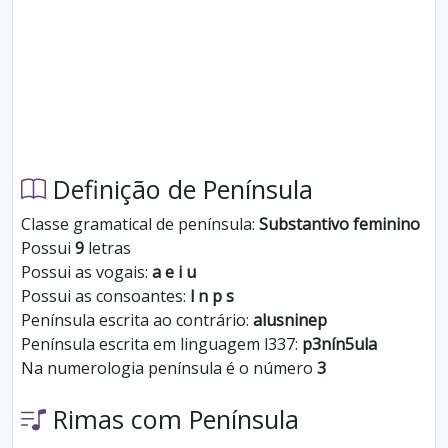
Definição de Península
Classe gramatical de península:
Substantivo feminino
Possui
9
letras
Possui as vogais:
a e i u
Possui as consoantes:
l n p s
Península escrita ao contrário:
alusninep
Península escrita em linguagem l337:
p3nín5ula
Na numerologia península é o número
3
Rimas com Península