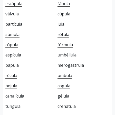
escápula
fábula
válvula
cúpula
partícula
lula
súmula
rótula
cópula
fórmula
espícula
umbéllula
pápula
merogástrula
récula
umbula
bejula
cogula
canalícula
gélula
tungula
crenátula