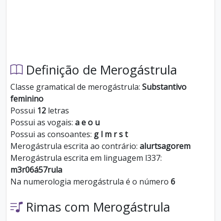
Definição de Merogástrula
Classe gramatical de merogástrula:
Substantivo
feminino
Possui
12
letras
Possui as vogais:
a e o u
Possui as consoantes:
g l m r s t
Merogástrula escrita ao contrário:
alurtsagorem
Merogástrula escrita em linguagem l337:
m3r06á57rula
Na numerologia merogástrula é o número
6
Rimas com Merogástrula