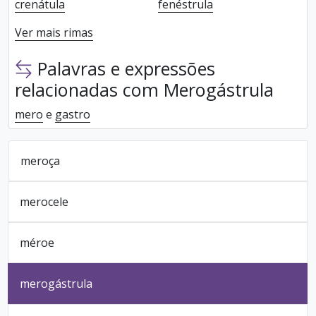
crenátula
fenéstrula
Ver mais rimas
Palavras e expressões
relacionadas com Merogástrula
mero
e
gastro
meroça
merocele
méroe
merogástrula