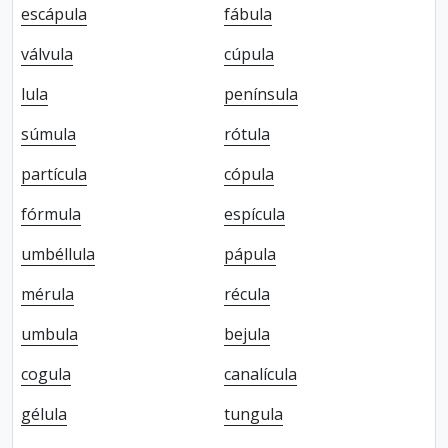
escápula
fábula
válvula
cúpula
lula
península
súmula
rótula
partícula
cópula
fórmula
espícula
umbéllula
pápula
mérula
récula
umbula
bejula
cogula
canalícula
gélula
tungula