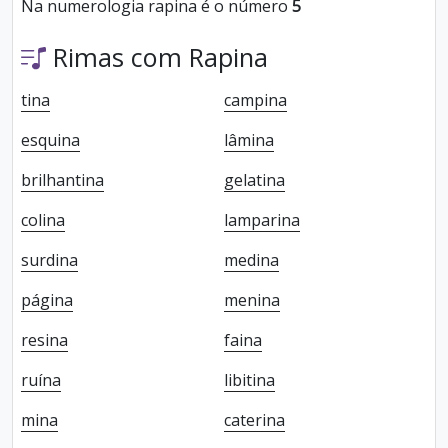
Na numerologia rapina é o número
5
Rimas com Rapina
tina
campina
esquina
lâmina
brilhantina
gelatina
colina
lamparina
surdina
medina
página
menina
resina
faina
ruína
libitina
mina
caterina