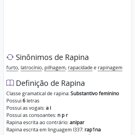
Sinônimos de Rapina
furto
,
latrocínio
,
pilhagem
,
rapacidade
e
rapinagem
Definição de Rapina
Classe gramatical de rapina:
Substantivo feminino
Possui
6
letras
Possui as vogais:
a i
Possui as consoantes:
n p r
Rapina escrita ao contrário:
anipar
Rapina escrita em linguagem l337:
rap1na