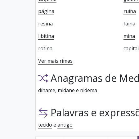
página
ruína
resina
faina
libitina
mina
rotina
capita
Ver mais rimas
Anagramas de Med
díname
,
midane
e
nidema
Palavras e express
tecido
e
antigo