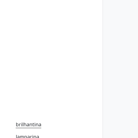
brilhantina
lamparina