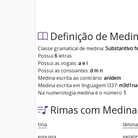
Definição de Medi
Classe gramatical de medina:
Substantivo f
Possui
6
letras
Possui as vogais:
a e i
Possui as consoantes:
d m n
Medina escrita ao contrário:
anidem
Medina escrita em linguagem l337:
m3d1na
Na numerologia medina é o número
1
Rimas com Medina
tina
lâmina
esquina
gelati