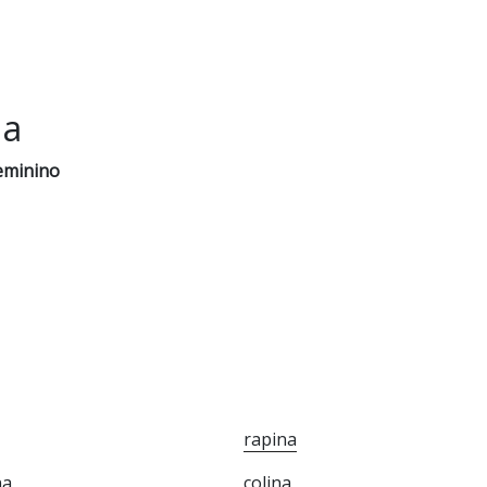
na
eminino
rapina
na
colina