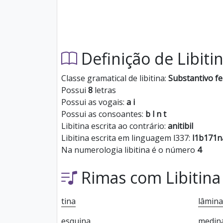
Definição de Libiti
Classe gramatical de libitina:
Substantivo f
Possui
8
letras
Possui as vogais:
a i
Possui as consoantes:
b l n t
Libitina escrita ao contrário:
anitibil
Libitina escrita em linguagem l337:
l1b171n
Na numerologia libitina é o número
4
Rimas com Libitina
tina
lâmina
esquina
medin