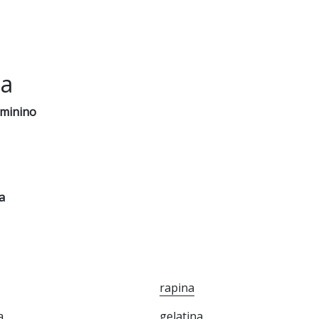
na
eminino
a
rapina
a
gelatina