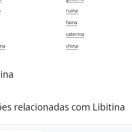
a
ruína
faina
caterina
ina
china
ina
es relacionadas com Libitina