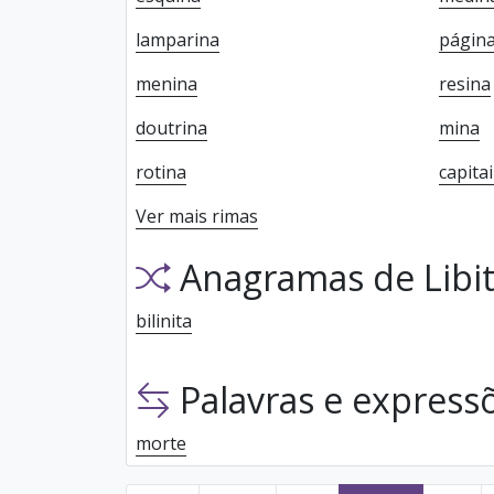
lamparina
págin
menina
resina
doutrina
mina
rotina
capita
Ver mais rimas
Anagramas de Libit
bilinita
Palavras e expressõ
morte