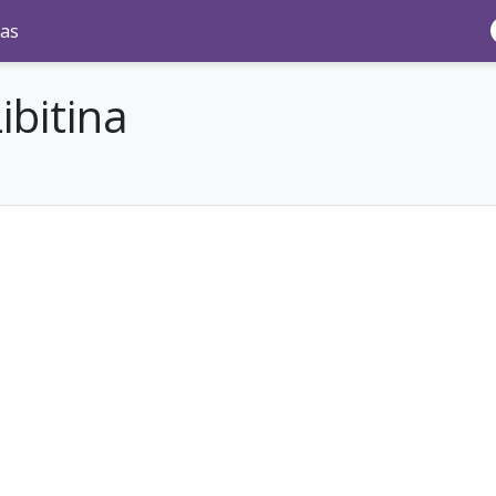
as
ibitina