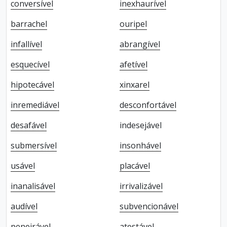
conversível
inexhaurível
barrachel
ouripel
infallível
abrangível
esquecível
afetível
hipotecável
xinxarel
inremediável
desconfortável
desafável
indesejável
submersível
insonhável
usável
placável
inanalisável
irrivalizável
audível
subvencionável
peneirável
atestável