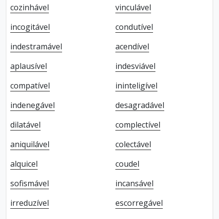
cozinhável
vinculável
incogitável
condutível
indestramável
acendível
aplausível
indesviável
compatível
ininteligível
indenegável
desagradável
dilatável
complectível
aniquilável
colectável
alquicel
coudel
sofismável
incansável
irreduzível
escorregável