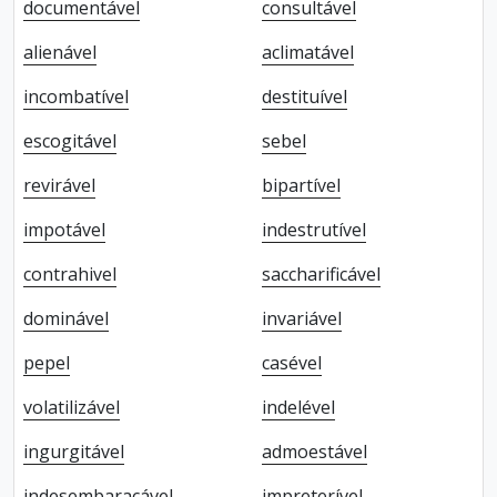
documentável
consultável
alienável
aclimatável
incombatível
destituível
escogitável
sebel
revirável
bipartível
impotável
indestrutível
contrahivel
saccharificável
dominável
invariável
pepel
casével
volatilizável
indelével
ingurgitável
admoestável
indesembaraçável
impreterível