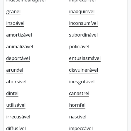
granel
inadquirível
inzoável
inconsumível
amortizável
subordinável
animalizável
policiável
deportável
entusiasmável
arundel
disvulnerável
aborsível
inesgotável
dintel
canastrel
utilizável
hornfel
irrecusável
nascível
diffusível
impeccável