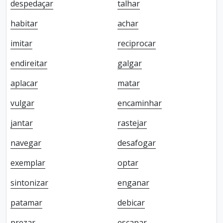
despedaçar
talhar
habitar
achar
imitar
reciprocar
endireitar
galgar
aplacar
matar
vulgar
encaminhar
jantar
rastejar
navegar
desafogar
exemplar
optar
sintonizar
enganar
patamar
debicar
prezar
escapar