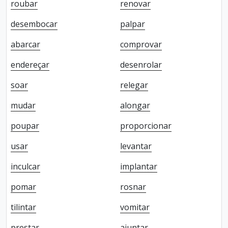
roubar
renovar
desembocar
palpar
abarcar
comprovar
endereçar
desenrolar
soar
relegar
mudar
alongar
poupar
proporcionar
usar
levantar
inculcar
implantar
pomar
rosnar
tilintar
vomitar
prestar
ajuntar