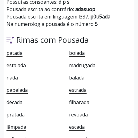
Possui as consoantes:
d p s
Pousada escrita ao contrário:
adasuop
Pousada escrita em linguagem l337:
p0u5ada
Na numerologia pousada é o número
5
Rimas com Pousada
patada
boiada
estalada
madrugada
nada
balada
papelada
estrada
década
filharada
pratada
revoada
lâmpada
escada