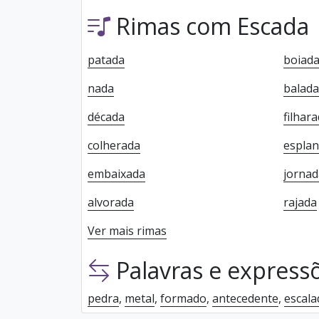
Rimas com Escada
patada
boiad
nada
balada
década
filhar
colherada
espla
embaixada
jornad
alvorada
rajada
Ver mais rimas
Palavras e express
pedra
,
metal
,
formado
,
antecedente
,
escala