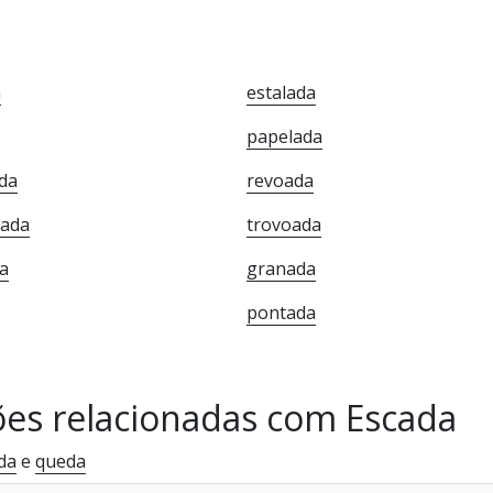
a
estalada
papelada
ada
revoada
nada
trovoada
a
granada
pontada
ões relacionadas com Escada
da
e
queda