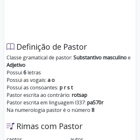
Definição de Pastor
Classe gramatical de pastor:
Substantivo masculino
e
Adjetivo
Possui
6
letras
Possui as vogais:
a o
Possui as consoantes:
p r s t
Pastor escrita ao contrário:
rotsap
Pastor escrita em linguagem l337:
pa570r
Na numerologia pastor é o número
8
Rimas com Pastor
cantor
autor