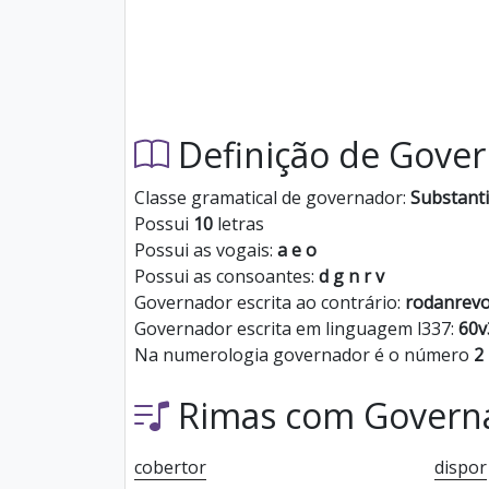
Definição de Gove
Classe gramatical de governador:
Substant
Possui
10
letras
Possui as vogais:
a e o
Possui as consoantes:
d g n r v
Governador escrita ao contrário:
rodanrev
Governador escrita em linguagem l337:
60v
Na numerologia governador é o número
2
Rimas com Govern
cobertor
dispor