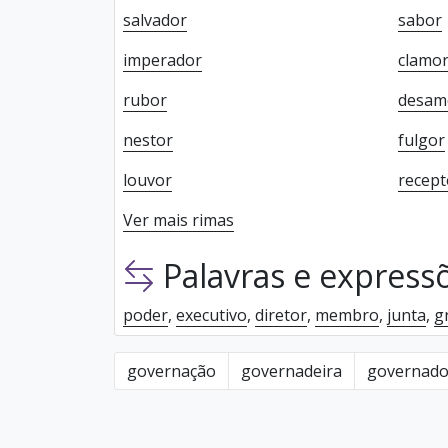
salvador
sabor
imperador
clamo
rubor
desam
nestor
fulgor
louvor
recept
Ver mais rimas
Palavras e express
poder
,
executivo
,
diretor
,
membro
,
junta
,
g
governação
governadeira
governad