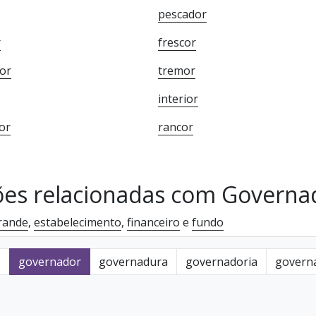
pescador
r
frescor
or
tremor
interior
or
rancor
ões relacionadas com Governa
rande
,
estabelecimento
,
financeiro
e
fundo
o
governador
governadura
governadoria
govern