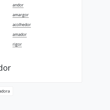
andor
amargor
acolhedor
amador
rigor
dor
adora