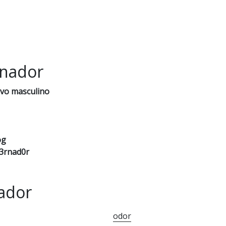
rnador
ivo masculino
og
3rnad0r
ador
odor