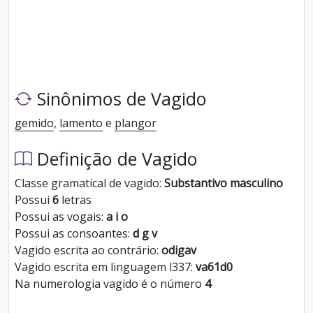
Sinônimos de Vagido
gemido
,
lamento
e
plangor
Definição de Vagido
Classe gramatical de vagido:
Substantivo masculino
Possui
6
letras
Possui as vogais:
a i o
Possui as consoantes:
d g v
Vagido escrita ao contrário:
odigav
Vagido escrita em linguagem l337:
va61d0
Na numerologia vagido é o número
4