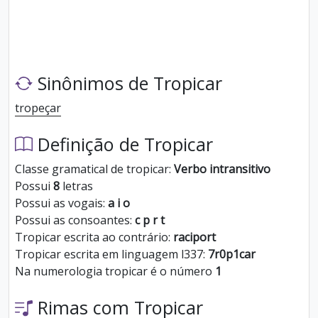
Sinônimos de Tropicar
tropeçar
Definição de Tropicar
Classe gramatical de tropicar:
Verbo intransitivo
Possui
8
letras
Possui as vogais:
a i o
Possui as consoantes:
c p r t
Tropicar escrita ao contrário:
raciport
Tropicar escrita em linguagem l337:
7r0p1car
Na numerologia tropicar é o número
1
Rimas com Tropicar