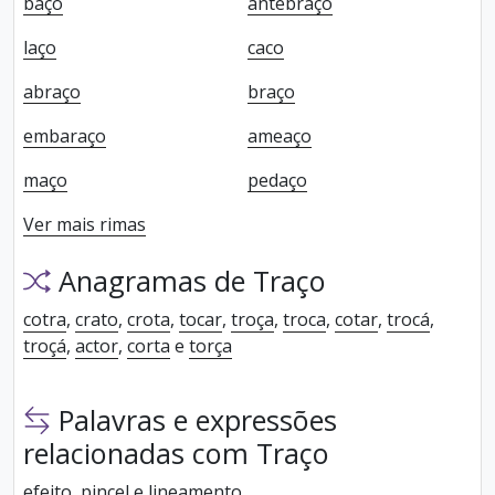
baço
antebraço
laço
caco
abraço
braço
embaraço
ameaço
maço
pedaço
Ver mais rimas
Anagramas de Traço
cotra
,
crato
,
crota
,
tocar
,
troça
,
troca
,
cotar
,
trocá
,
troçá
,
actor
,
corta
e
torça
Palavras e expressões
relacionadas com Traço
efeito
,
pincel
e
lineamento