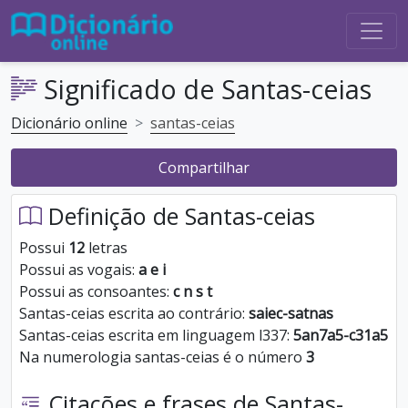
Significado de Santas-ceias
Dicionário online
santas-ceias
Compartilhar
Definição de Santas-ceias
Possui
12
letras
Possui as vogais:
a e i
Possui as consoantes:
c n s t
Santas-ceias escrita ao contrário:
saiec-satnas
Santas-ceias escrita em linguagem l337:
5an7a5-c31a5
Na numerologia santas-ceias é o número
3
Citações e frases de Santas-