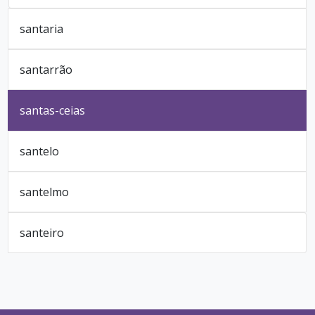
santaria
santarrão
santas-ceias
santelo
santelmo
santeiro