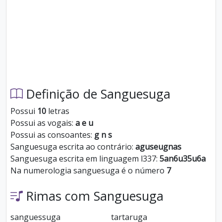
Definição de Sanguesuga
Possui
10
letras
Possui as vogais:
a e u
Possui as consoantes:
g n s
Sanguesuga escrita ao contrário:
aguseugnas
Sanguesuga escrita em linguagem l337:
5an6u35u6a
Na numerologia sanguesuga é o número
7
Rimas com Sanguesuga
sanguessuga
tartaruga