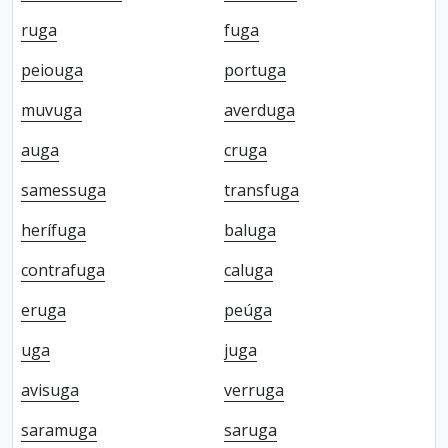
ruga
fuga
peiouga
portuga
muvuga
averduga
auga
cruga
samessuga
transfuga
herífuga
baluga
contrafuga
caluga
eruga
peúga
uga
juga
avisuga
verruga
saramuga
saruga