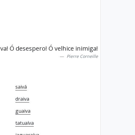
iva! Ó desespero! Ó velhice inimiga!
Pierre Corneille
saivá
draiva
guaiva
tatuaíva