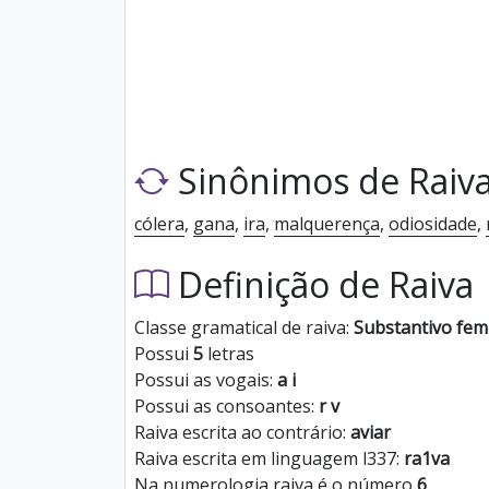
Sinônimos de Raiv
cólera
,
gana
,
ira
,
malquerença
,
odiosidade
,
Definição de Raiva
Classe gramatical de raiva:
Substantivo fem
Possui
5
letras
Possui as vogais:
a i
Possui as consoantes:
r v
Raiva escrita ao contrário:
aviar
Raiva escrita em linguagem l337:
ra1va
Na numerologia raiva é o número
6