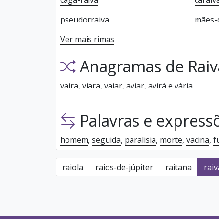
caga-raiva
caraív
pseudorraiva
mães-d
Ver mais rimas
Anagramas de Raiv
vaira
,
viara
,
vaiar
,
aviar
,
avirá
e
vária
Palavras e express
homem
,
seguida
,
paralisia
,
morte
,
vacina
,
f
raiola
raios-de-júpiter
raitana
raiv