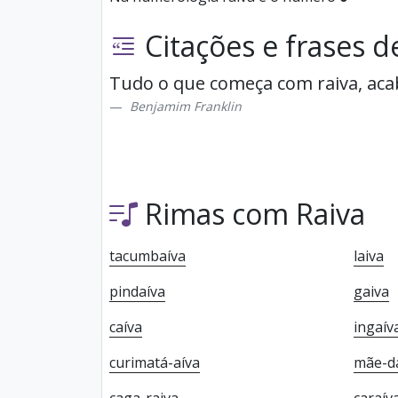
Citações e frases d
Tudo o que começa com raiva, ac
Benjamim Franklin
Rimas com Raiva
tacumbaíva
laiva
pindaíva
gaiva
caíva
ingaív
curimatá-aíva
mãe-da