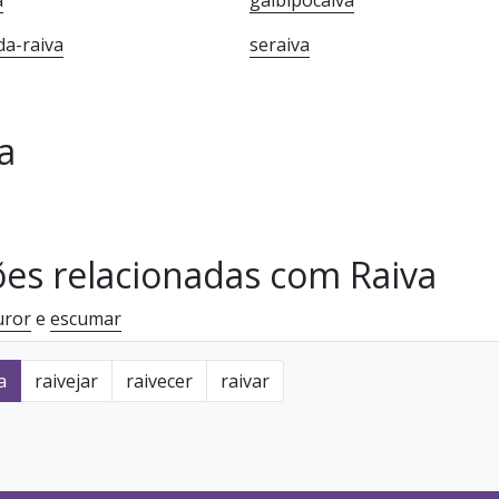
a
gaibipocaiva
a-raiva
seraiva
a
ões relacionadas com Raiva
uror
e
escumar
a
raivejar
raivecer
raivar