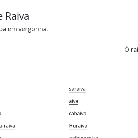
e Raiva
aba em vergonha.
Ó ra
saraiva
aíva
a
cabaíva
-raiva
Huraiva