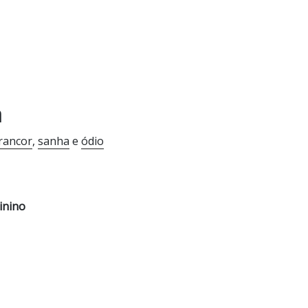
a
rancor
,
sanha
e
ódio
inino