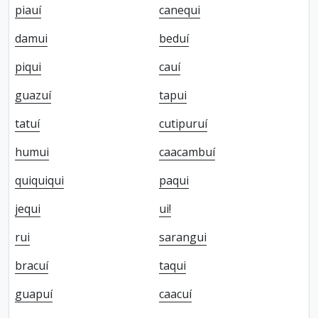
piauí
canequi
damui
beduí
piqui
cauí
guazuí
tapui
tatuí
cutipuruí
humui
caacambuí
quiquiqui
paqui
jequi
ui!
rui
sarangui
bracuí
taqui
guapuí
caacuí