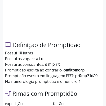
Definição de Promptidão
Possui
10
letras
Possui as vogais:
a i o
Possui as consoantes:
d m p r t
Promptidão escrita ao contrário:
oaditpmorp
Promptidão escrita em linguagem l337:
pr0mp71dã0
Na numerologia promptidão é o número
1
Rimas com Promptidão
expedição
falcão