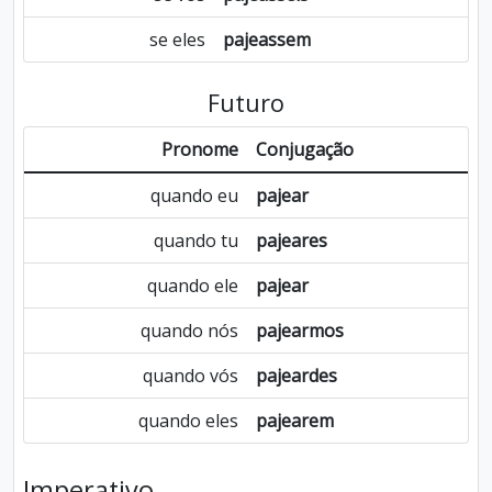
se eles
pajeassem
Futuro
Pronome
Conjugação
quando eu
pajear
quando tu
pajeares
quando ele
pajear
quando nós
pajearmos
quando vós
pajeardes
quando eles
pajearem
Imperativo