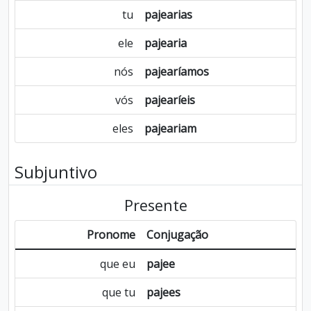
tu
pajearias
ele
pajearia
nós
pajearíamos
vós
pajearíeis
eles
pajeariam
Subjuntivo
Presente
Pronome
Conjugação
que eu
pajee
que tu
pajees