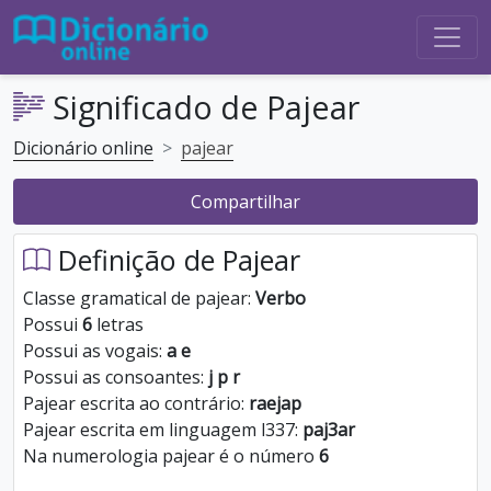
Significado de Pajear
Dicionário online
pajear
Compartilhar
Definição de Pajear
Classe gramatical de pajear:
Verbo
Possui
6
letras
Possui as vogais:
a e
Possui as consoantes:
j p r
Pajear escrita ao contrário:
raejap
Pajear escrita em linguagem l337:
paj3ar
Na numerologia pajear é o número
6