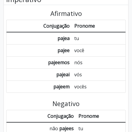
Afirmativo
Conjugação
Pronome
pajea
tu
pajee
você
pajeemos
nós
pajeai
vós
pajeem
vocês
Negativo
Conjugação
Pronome
não
pajees
tu