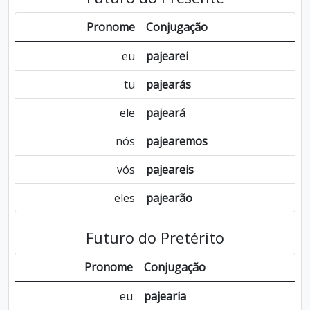
Pronome
Conjugação
eu
pajearei
tu
pajearás
ele
pajeará
nós
pajearemos
vós
pajeareis
eles
pajearão
Futuro do Pretérito
Pronome
Conjugação
eu
pajearia