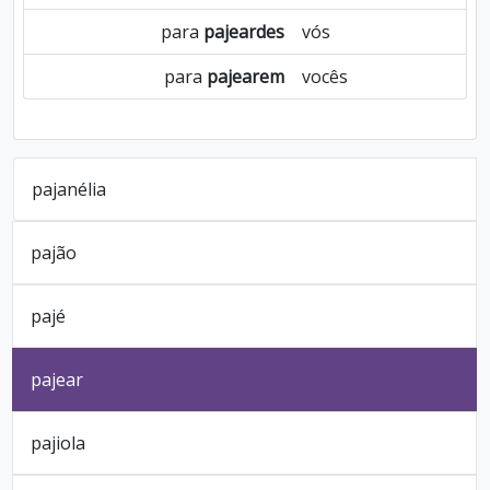
para
pajeardes
vós
para
pajearem
vocês
pajanélia
pajão
pajé
pajear
pajiola