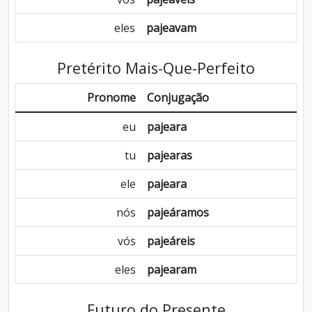
eles
pajeavam
Pretérito Mais-Que-Perfeito
Pronome
Conjugação
eu
pajeara
tu
pajearas
ele
pajeara
nós
pajeáramos
vós
pajeáreis
eles
pajearam
Futuro do Presente