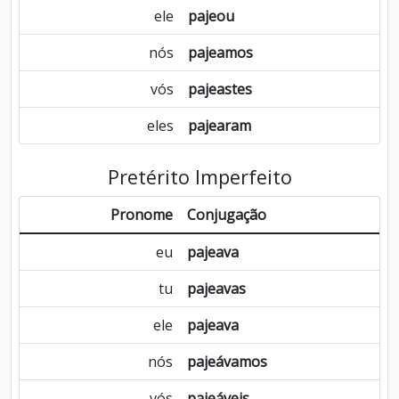
ele
pajeou
nós
pajeamos
vós
pajeastes
eles
pajearam
Pretérito Imperfeito
Pronome
Conjugação
eu
pajeava
tu
pajeavas
ele
pajeava
nós
pajeávamos
vós
pajeáveis