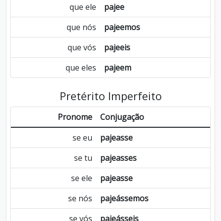
que ele
pajee
que nós
pajeemos
que vós
pajeeis
que eles
pajeem
Pretérito Imperfeito
Pronome
Conjugação
se eu
pajeasse
se tu
pajeasses
se ele
pajeasse
se nós
pajeássemos
se vós
pajeásseis