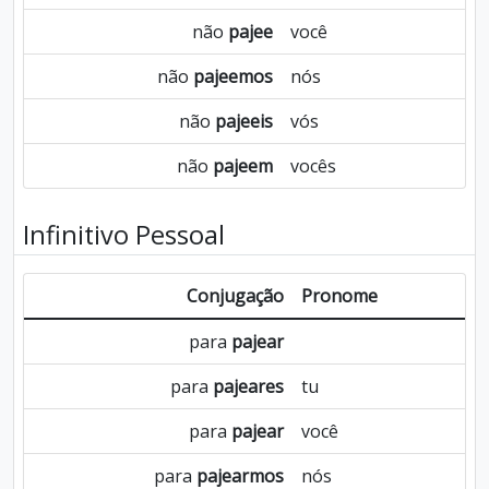
não
pajee
você
não
pajeemos
nós
não
pajeeis
vós
não
pajeem
vocês
Infinitivo Pessoal
Conjugação
Pronome
para
pajear
para
pajeares
tu
para
pajear
você
para
pajearmos
nós