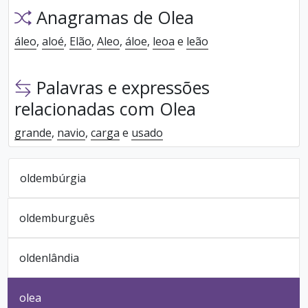
Anagramas de Olea
áleo
,
aloé
,
Elão
,
Aleo
,
áloe
,
leoa
e
leão
Palavras e expressões
relacionadas com Olea
grande
,
navio
,
carga
e
usado
oldembúrgia
oldemburguês
oldenlândia
olea