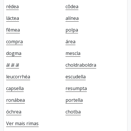
rédea
côdea
láctea
alínea
fêmea
polpa
compra
área
dogma
mescla
á! á! á!
choldraboldra
leucorrhéa
escudella
capsella
resumpta
ronábea
portella
óchrea
chotba
Ver mais rimas