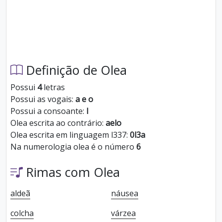
Definição de Olea
Possui
4
letras
Possui as vogais:
a e o
Possui a consoante:
l
Olea escrita ao contrário:
aelo
Olea escrita em linguagem l337:
0l3a
Na numerologia olea é o número
6
Rimas com Olea
aldeã
náusea
colcha
várzea