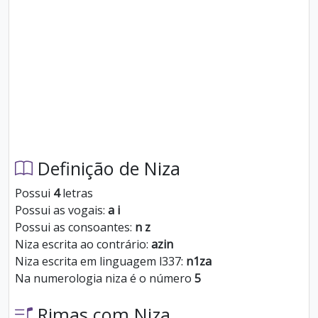
Definição de Niza
Possui
4
letras
Possui as vogais:
a i
Possui as consoantes:
n z
Niza escrita ao contrário:
azin
Niza escrita em linguagem l337:
n1za
Na numerologia niza é o número
5
Rimas com Niza