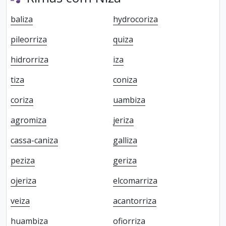
baliza
hydrocoriza
pileorriza
quiza
hidrorriza
iza
tiza
coniza
coriza
uambiza
agromiza
jeriza
cassa-caniza
galliza
peziza
geriza
ojeriza
elcomarriza
veiza
acantorriza
huambiza
ofiorriza