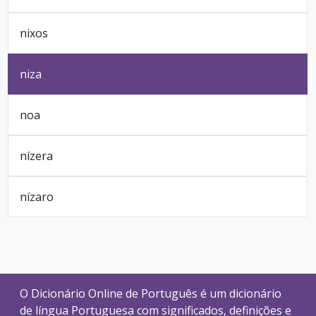
nixos
niza
noa
nízera
nízaro
O Dicionário Online de Português é um dicionário
de língua Portuguesa com significados, definições e