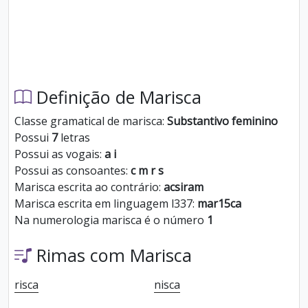
Definição de Marisca
Classe gramatical de marisca:
Substantivo feminino
Possui
7
letras
Possui as vogais:
a i
Possui as consoantes:
c m r s
Marisca escrita ao contrário:
acsiram
Marisca escrita em linguagem l337:
mar15ca
Na numerologia marisca é o número
1
Rimas com Marisca
risca
nisca