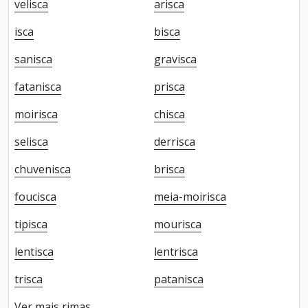
velisca
arisca
isca
bisca
sanisca
gravisca
fatanisca
prisca
moirisca
chisca
selisca
derrisca
chuvenisca
brisca
foucisca
meia-moirisca
tipisca
mourisca
lentisca
lentrisca
trisca
patanisca
Ver mais rimas