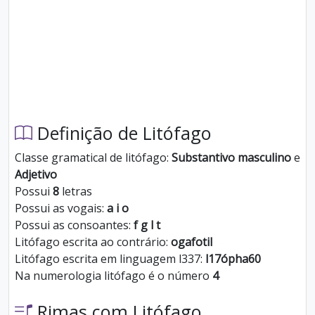
Definição de Litófago
Classe gramatical de litófago:
Substantivo masculino
e
Adjetivo
Possui
8
letras
Possui as vogais:
a i o
Possui as consoantes:
f g l t
Litófago escrita ao contrário:
ogafotil
Litófago escrita em linguagem l337:
l17ópha60
Na numerologia litófago é o número
4
Rimas com Litófago