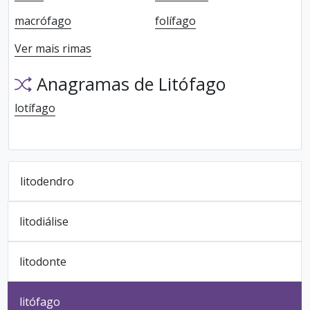
macrófago
folífago
Ver mais rimas
Anagramas de Litófago
lotífago
litodendro
litodiálise
litodonte
litófago