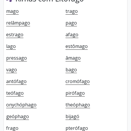
mago
trago
relâmpago
pago
estrago
afago
lago
estômago
pressago
âmago
vago
bago
antófago
cromófago
teófago
pirófago
onychóphago
theóphago
geóphago
bijagó
frago
pterófago