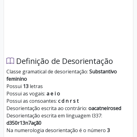
Definição de Desorientação
Classe gramatical de desorientação:
Substantivo
feminino
Possui
13
letras
Possui as vogais:
a e i o
Possui as consoantes:
c d n r s t
Desorientação escrita ao contrário:
oacatneirosed
Desorientação escrita em linguagem l337:
d350r13n7açã0
Na numerologia desorientação é o número
3