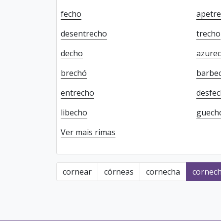
fecho
apetr
desentrecho
trecho
decho
azure
brechó
barbe
entrecho
desfe
libecho
guech
Ver mais rimas
cornear
córneas
cornecha
cornec