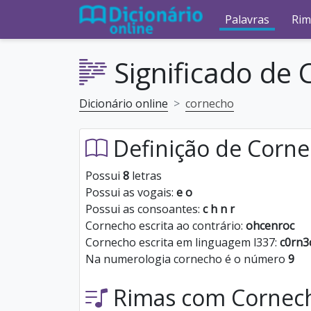
Palavras
Rim
Significado de
Dicionário online
cornecho
Definição de Corn
Possui
8
letras
Possui as vogais:
e o
Possui as consoantes:
c h n r
Cornecho escrita ao contrário:
ohcenroc
Cornecho escrita em linguagem l337:
c0rn3
Na numerologia cornecho é o número
9
Rimas com Cornec