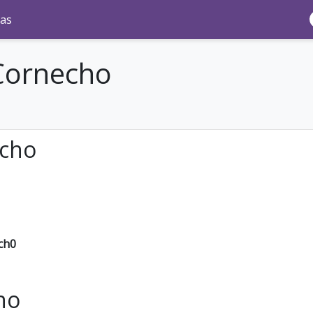
as
 Cornecho
echo
ch0
ho