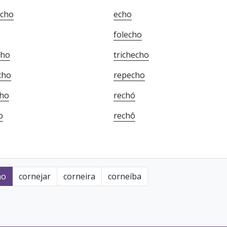
echo
echo
folecho
cho
trichecho
cho
repecho
cho
rechó
o
rechô
ho
cornejar
corneira
corneíba