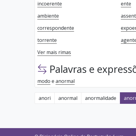
incoerente
ente
ambiente
assen
correspondente
expoe
torrente
agent
Ver mais rimas
Palavras e expres
modo
e
anormal
anori
anormal
anormalidade
anor