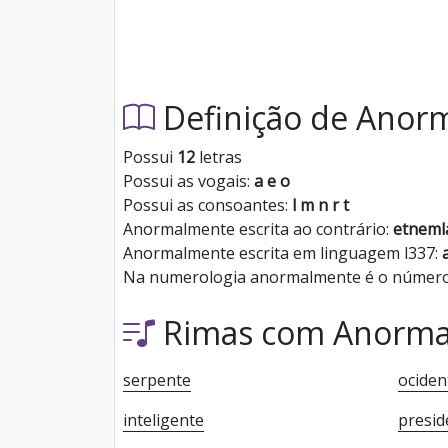
Definição de Anor
Possui
12
letras
Possui as vogais:
a e o
Possui as consoantes:
l m n r t
Anormalmente escrita ao contrário:
etnem
Anormalmente escrita em linguagem l337:
Na numerologia anormalmente é o númer
Rimas com Anorm
serpente
ociden
inteligente
presid