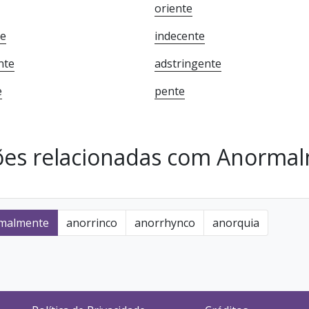
oriente
te
indecente
nte
adstringente
e
pente
sões relacionadas com Anorma
malmente
anorrinco
anorrhynco
anorquia