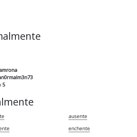
malmente
lamrona
an0rmalm3n73
o
5
almente
te
ausente
ente
enchente